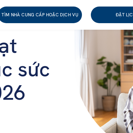
TÌM NHÀ CUNG CẤP HOẶC DỊCH VỤ
ĐẶT LỊ
ạt
ục sức
026