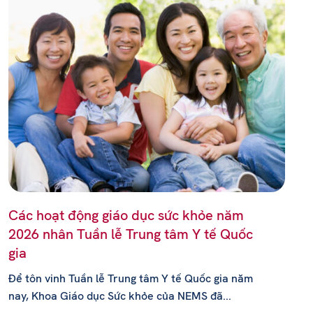
Các hoạt động giáo dục sức khỏe năm
2026 nhân Tuần lễ Trung tâm Y tế Quốc
gia
Để tôn vinh Tuần lễ Trung tâm Y tế Quốc gia năm
nay, Khoa Giáo dục Sức khỏe của NEMS đã...