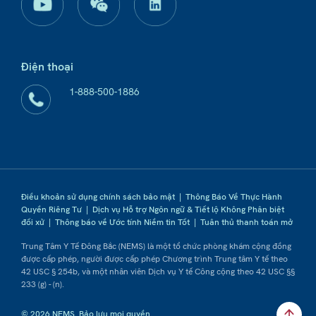
Điện thoại
1-888-500-1886
Điều khoản sử dụng chính sách bảo mật
|
Thông Báo Về Thực Hành
Quyền Riêng Tư
|
Dịch vụ Hỗ trợ Ngôn ngữ & Tiết lộ Không Phân biệt
đối xử
|
Thông báo về Ước tính Niềm tin Tốt
|
Tuân thủ thanh toán mở
Trung Tâm Y Tế Đông Bắc (NEMS) là một tổ chức phòng khám cộng đồng
được cấp phép, người được cấp phép Chương trình Trung tâm Y tế theo
42 USC § 254b, và một nhân viên Dịch vụ Y tế Công cộng theo 42 USC §§
233 (g) - (n).
© 2026 NEMS. Bảo lưu mọi quyền.