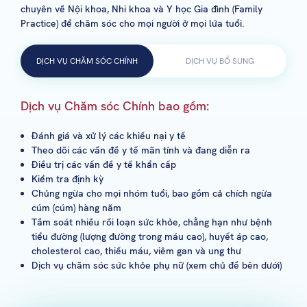
chuyên về Nội khoa, Nhi khoa và Y học Gia đình (Family
Practice) để chăm sóc cho mọi người ở mọi lứa tuổi.
DỊCH VỤ CHĂM SÓC CHÍNH
DỊCH VỤ BỔ SUNG
Dịch vụ Chăm sóc Chính bao gồm:
Đánh giá và xử lý các khiếu nại y tế
Theo dõi các vấn đề y tế mãn tính và đang diễn ra
Điều trị các vấn đề y tế khẩn cấp
Kiểm tra định kỳ
Chủng ngừa cho mọi nhóm tuổi, bao gồm cả chích ngừa
cúm (cúm) hàng năm
Tầm soát nhiều rối loạn sức khỏe, chẳng hạn như bệnh
tiểu đường (lượng đường trong máu cao), huyết áp cao,
cholesterol cao, thiếu máu, viêm gan và ung thư
Dịch vụ chăm sóc sức khỏe phụ nữ (xem chủ đề bên dưới)