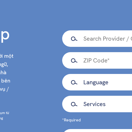
ấp
ới một
ngữ,
nhà
i bên
vụ /
cụm từ
ng
*Required