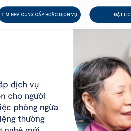
TÌM NHÀ CUNG CẤP HOẶC DỊCH VỤ
ĐẶT LỊ
ấp dịch vụ
n cho người
việc phòng ngừa
iệng thường
g nghệ mới