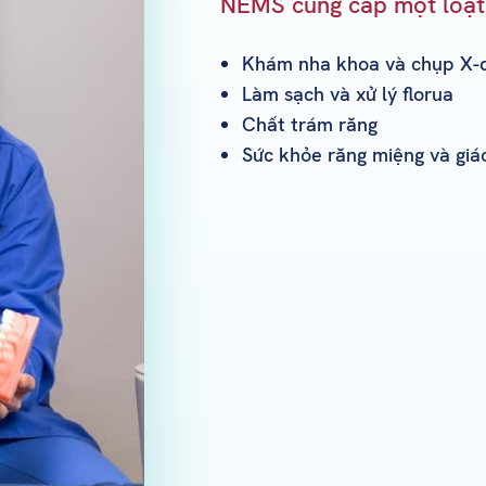
NEMS cung cấp một loạt 
Khám nha khoa và chụp X-q
Làm sạch và xử lý florua
Chất trám răng
Sức khỏe răng miệng và giá