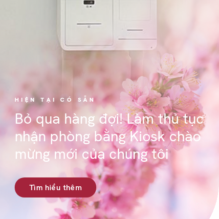
HIỆN TẠI CÓ SẴN
Bỏ qua hàng đợi! Làm thủ tục
nhận phòng bằng Kiosk chào
mừng mới của chúng tôi
Tìm hiểu thêm