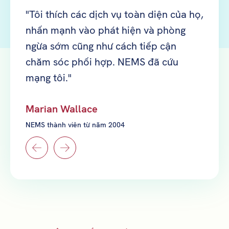
h một
"Tôi thích các dịch vụ toàn diện của họ,
"Các 
nhấn mạnh vào phát hiện và phòng
dành 
ngừa sớm cũng như cách tiếp cận
của h
chăm sóc phối hợp. NEMS đã cứu
động 
mạng tôi."
đến tô
ội đồng
Marian Wallace
Yi Ra
NEMS thành viên từ năm 2004
Thành 