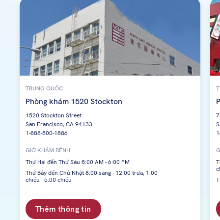
TRUNG QUỐC
T
Phòng khám 1520 Stockton
P
1520 Stockton Street
7
San Francisco, CA 94133
S
1-888-500-1886
1
GIỜ KHÁM BỆNH
G
Thứ Hai đến Thứ Sáu 8:00 AM - 6:00 PM
T
c
Thứ Bảy đến Chủ Nhật 8:00 sáng - 12:00 trưa, 1:00
chiều - 5:00 chiều
T
Thêm thông tin