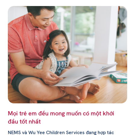
Mọi trẻ em đều mong muốn có một khởi
đầu tốt nhất
NEMS và Wu Yee Children Services đang hợp tác