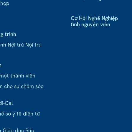
 hợp
Cơ Hội Nghề Nghiệp
tình nguyện viên
g trình
nh Nội trú Nội trú
n
 một thành viên
n cho sự chăm sóc
di-Cal
ồ sơ y tế điện tử
n Giáo dục Sức