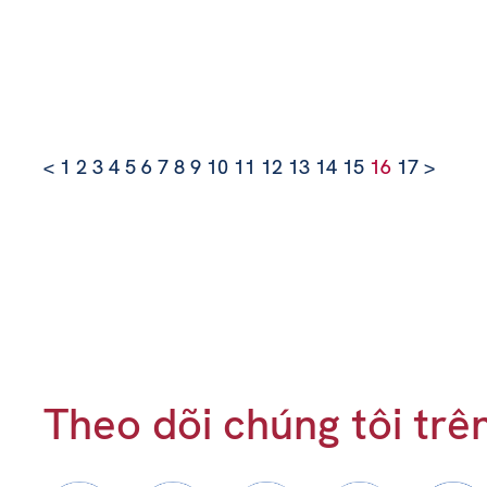
<
1
2
3
4
5
6
7
8
9
10
11
12
13
14
15
16
17
>
Theo dõi chúng tôi trê