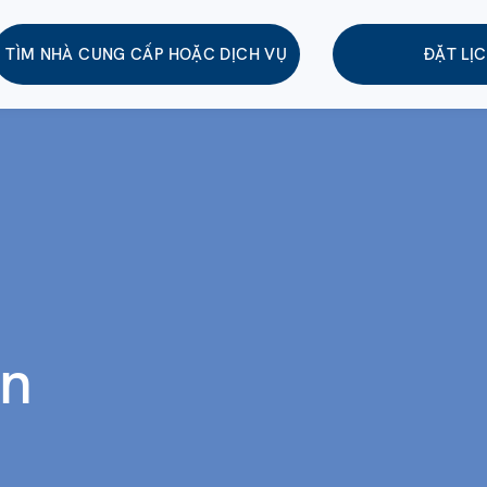
TÌM NHÀ CUNG CẤP HOẶC DỊCH VỤ
ĐẶT LỊ
ện