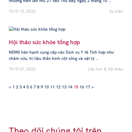
thường niên lần thứ 27 vào Thứ Bảy, ngày 2 tháng 10 ...
Th10 10, 2022
Sự kiện
Hội thảo sức khỏe tổng hợp
NEMS hân hạnh cung cấp các Dịch vụ Y tế Tích hợp như
châm cứu, trị liệu thần kinh cột sống và vật lý ...
Th10 07, 2022
Lớp học & hội thảo
<
1
2
3
4
5
6
7
8
9
10
11
12
13
14
15
16
17
>
Theo dõi chúng tôi trên