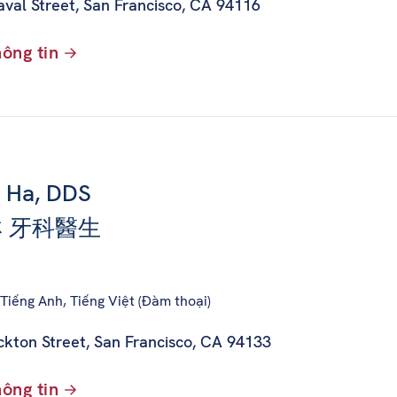
aval Street
,
San Francisco, CA 94116
ông tin
n Ha, DDS
 牙科醫生
Tiếng Anh, Tiếng Việt (Đàm thoại)
ckton Street
,
San Francisco, CA 94133
ông tin