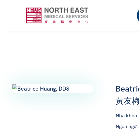
Beatr
黃友梅
Nha khoa
Ngôn ngữ: