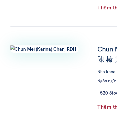
Thêm th
Chun M
陳 榛
Nha khoa
Ngôn ngữ:
1520 Stoc
Thêm th