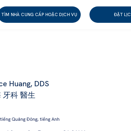
TÌM NHÀ CUNG CẤP HOẶC DỊCH VỤ
ĐẶT LỊ
ice Huang, DDS
 牙科 醫生
 tiếng Quảng Đông, tiếng Anh