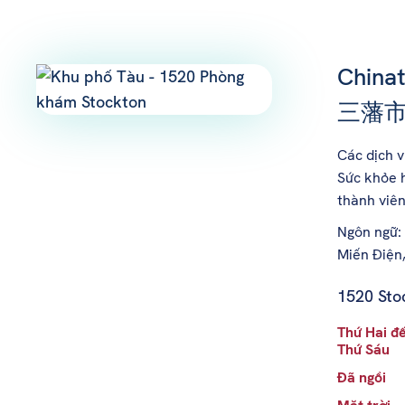
Chinat
三藩市 
Các dịch v
Sức khỏe h
thành viên
Ngôn ngữ: 
Miến Điện,
1520 Sto
Thứ Hai đ
Thứ Sáu
Đã ngồi