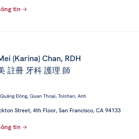
ông tin
ei (Karina) Chan, RDH
 美 註冊 牙科 護理 師
 Quảng Đông, Quan Thoại, Toishan, Anh
kton Street, 4th Floor
,
San Francisco, CA 94133
ông tin