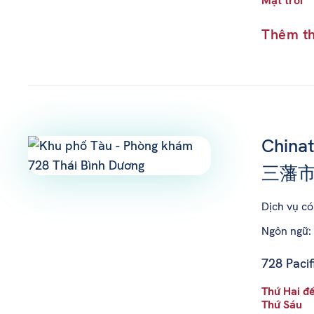
Mặt trời
Thêm th
Chinat
三藩市華
Dịch vụ c
Ngôn ngữ:
728 Pacif
Thứ Hai đ
Thứ Sáu