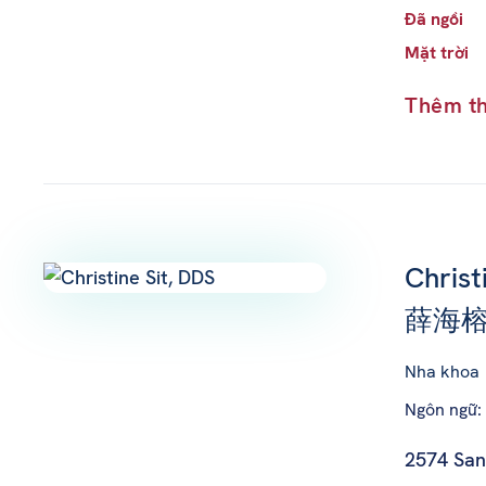
Đã ngồi
Mặt trời
Thêm th
Christ
薛海榕
Nha khoa
Ngôn ngữ: 
2574 San