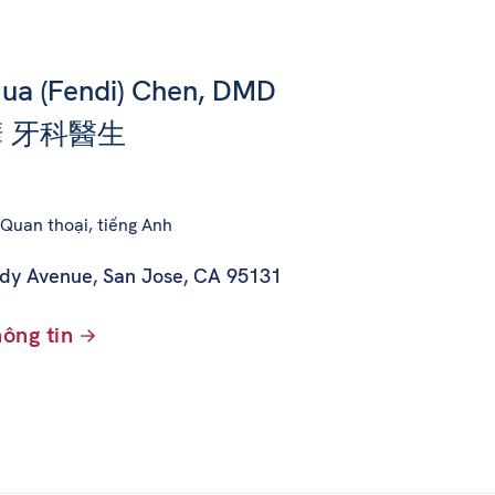
ua (Fendi) Chen, DMD
 牙科醫生
Quan thoại, tiếng Anh
dy Avenue
,
San Jose, CA 95131
ông tin