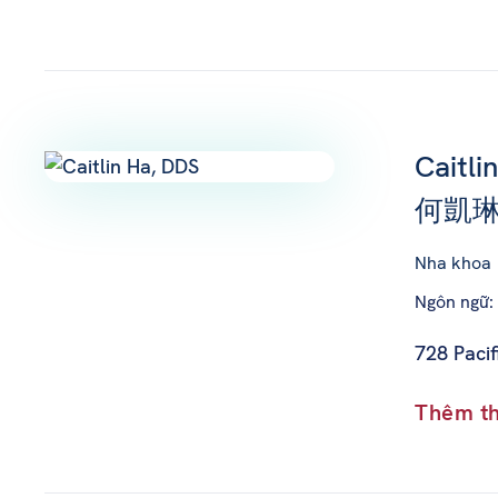
Caitli
何凱琳
Nha khoa
Ngôn ngữ: 
728 Pacif
Thêm th