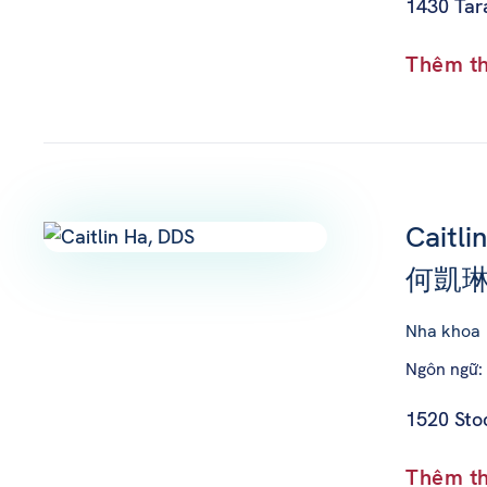
1430 Tar
Thêm th
Caitli
何凱琳
Nha khoa
Ngôn ngữ: 
1520 Sto
Thêm th