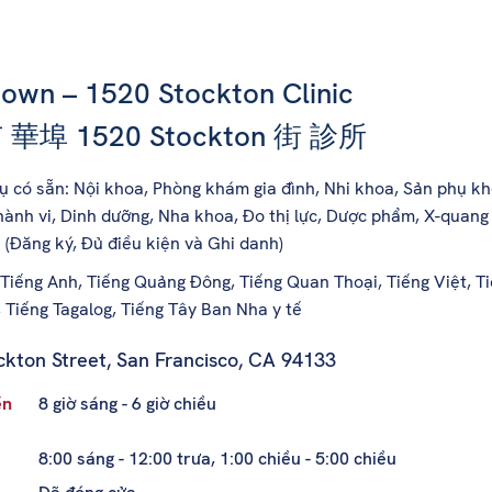
own – 1520 Stockton Clinic
華埠 1520 Stockton 街 診所
ụ có sẵn: Nội khoa, Phòng khám gia đình, Nhi khoa, Sản phụ k
ành vi, Dinh dưỡng, Nha khoa, Đo thị lực, Dược phẩm, X-quang 
 (Đăng ký, Đủ điều kiện và Ghi danh)
Tiếng Anh, Tiếng Quảng Đông, Tiếng Quan Thoại, Tiếng Việt, Ti
 Tiếng Tagalog, Tiếng Tây Ban Nha y tế
ckton Street
,
San Francisco, CA 94133
ến
8 giờ sáng - 6 giờ chiều
8:00 sáng - 12:00 trưa, 1:00 chiều - 5:00 chiều