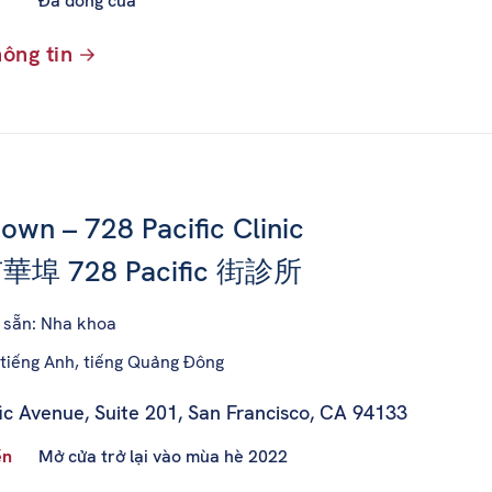
Đã đóng cửa
ông tin
own – 728 Pacific Clinic
埠 728 Pacific 街診所
ó sẵn: Nha khoa
 tiếng Anh, tiếng Quảng Đông
ic Avenue, Suite 201
,
San Francisco, CA 94133
ến
Mở cửa trở lại vào mùa hè 2022