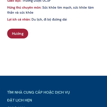
Giáo dục:
Trường Dược UCSF
Hứng thú chuyên môn:
Sức khỏe tim mạch, sức khỏe tâm
thần và sức khỏe
Lợi ích cá nhân:
Du lịch, đi bộ đường dài
Hướng
TÌM NHÀ CUNG CẤP HOẶC DỊCH VỤ
ĐẶT LỊCH HẸN