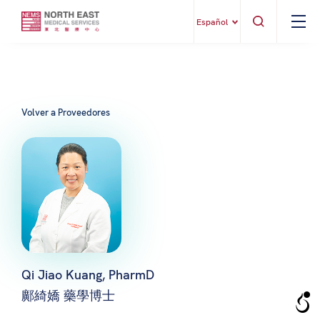
Español
Volver a Proveedores
Qi Jiao Kuang, PharmD
鄺綺嬌 藥學博士