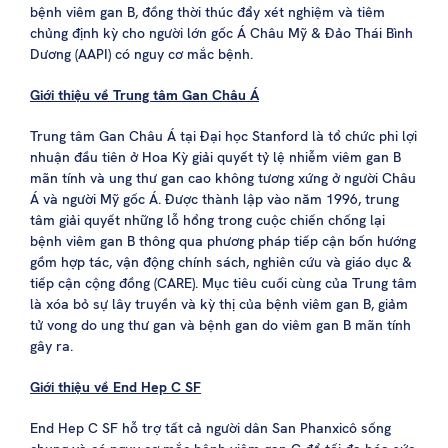
bệnh viêm gan B, đồng thời thúc đẩy xét nghiệm và tiêm
chủng định kỳ cho người lớn gốc Á Châu Mỹ & Đảo Thái Bình
Dương (AAPI) có nguy cơ mắc bệnh.
Giới thiệu về Trung tâm Gan Châu Á
Trung tâm Gan Châu Á tại Đại học Stanford là tổ chức phi lợi
nhuận đầu tiên ở Hoa Kỳ giải quyết tỷ lệ nhiễm viêm gan B
mãn tính và ung thư gan cao không tương xứng ở người Châu
Á và người Mỹ gốc Á. Được thành lập vào năm 1996, trung
tâm giải quyết những lỗ hổng trong cuộc chiến chống lại
bệnh viêm gan B thông qua phương pháp tiếp cận bốn hướng
gồm hợp tác, vận động chính sách, nghiên cứu và giáo dục &
tiếp cận cộng đồng (CARE). Mục tiêu cuối cùng của Trung tâm
là xóa bỏ sự lây truyền và kỳ thị của bệnh viêm gan B, giảm
tử vong do ung thư gan và bệnh gan do viêm gan B mãn tính
gây ra.
Giới thiệu về End Hep C SF
End Hep C SF hỗ trợ tất cả người dân San Phanxicô sống