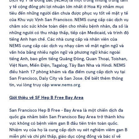
Dịch vụ Y tế Đông Bắc (NEMS) là một trong những trung tâm
y tế cộng đồng phi lợi nhuận lớn nhất ở Hoa Kỳ nhắm mục
tiêu đến những người dân chưa được phục vụ tốt về mặt y tế
của Khu vực Vịnh San Francisco. NEMS cung cấp các dịch vụ
chăm sóc sức khỏe toàn diện cho nhiều bệnh nhân, đa số là
những người có thu nhập thấp, tiếp cận Medicaid, và trình độ
tiếng Anh hạn chế. Các nhà cung cấp và nhân viên của
NEMS cung cấp các dịch vụ nhạy cảm về mặt ngôn ngữ và
văn hóa bằng nhiều ngôn ngữ và phương ngữ khác ngoài
tiếng Anh, bao gồm tiếng Quảng Đông, Quan Thoại, Toishan,
Việt Nam, Miến Điện, Tagalog, Tây Ban Nha và Hindi. NEMS
điều hành 17 phòng khám và địa điểm cung cấp dịch vụ tại
San Francisco, Daly City và San Jose. Để biết thêm thông
tin, vui lòng truy cập
www.nems.org
.
Giới thiệu về SF Hep B Free Bay Area
San Francisco Hep B Free - Bay Area là một chiến dịch đa
quốc gia nhằm biến San Francisco Bay Area trở thành khu
vực không có bệnh viêm gan B đầu tiên trên toàn quốc.
Nhiệm vụ của họ là cung cấp dịch vụ xét nghiệm viêm gan B
miễn phí và chi phí thấp, giáo dục cộng đồng và bác sĩ về