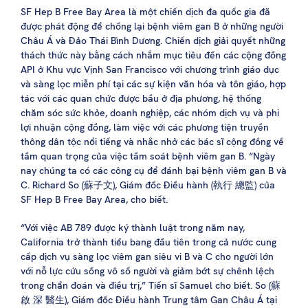
SF Hep B Free Bay Area là một chiến dịch đa quốc gia đã
được phát động để chống lại bệnh viêm gan B ở những người
Châu Á và Đảo Thái Bình Dương. Chiến dịch giải quyết những
thách thức này bằng cách nhắm mục tiêu đến các cộng đồng
API ở Khu vực Vịnh San Francisco với chương trình giáo dục
và sàng lọc miễn phí tại các sự kiện văn hóa và tôn giáo, hợp
tác với các quan chức được bầu ở địa phương, hệ thống
chăm sóc sức khỏe, doanh nghiệp, các nhóm dịch vụ và phi
lợi nhuận cộng đồng, làm việc với các phương tiện truyền
thông dân tộc nổi tiếng và nhắc nhở các bác sĩ cộng đồng về
tầm quan trọng của việc tầm soát bệnh viêm gan B. “Ngày
nay chúng ta có các công cụ để đánh bại bệnh viêm gan B và
C. Richard So (蘇子文), Giám đốc Điều hành (執行 總監) của
SF Hep B Free Bay Area, cho biết.
“Với việc AB 789 được ký thành luật trong năm nay,
California trở thành tiểu bang đầu tiên trong cả nước cung
cấp dịch vụ sàng lọc viêm gan siêu vi B và C cho người lớn
với nỗ lực cứu sống vô số người và giảm bớt sự chênh lệch
trong chẩn đoán và điều trị,” Tiến sĩ Samuel cho biết. So (蘇
啟 深 醫生), Giám đốc Điều hành Trung tâm Gan Châu Á tại