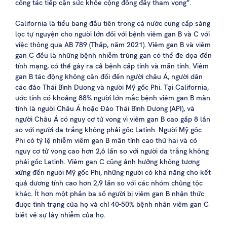
công tác tiếp cận sức khỏe cộng đồng đầy tham vọng”.
California là tiểu bang đầu tiên trong cả nước cung cấp sàng
lọc tự nguyện cho người lớn đối với bệnh viêm gan B và C với
việc thông qua AB 789 (Thấp, năm 2021). Viêm gan B và viêm
gan C đều là những bệnh nhiễm trùng gan có thể đe dọa đến
tính mạng, có thể gây ra cả bệnh cấp tính và mãn tính. Viêm
gan B tác động không cân đối đến người châu Á, người dân
các đảo Thái Bình Dương và người Mỹ gốc Phi. Tại California,
ước tính có khoảng 88% người lớn mắc bệnh viêm gan B mãn
tính là người Châu Á hoặc Đảo Thái Bình Dương (API), và
người Châu Á có nguy cơ tử vong vì viêm gan B cao gấp 8 lần
so với người da trắng không phải gốc Latinh. Người Mỹ gốc
Phi có tỷ lệ nhiễm viêm gan B mãn tính cao thứ hai và có
nguy cơ tử vong cao hơn 2,6 lần so với người da trắng không
phải gốc Latinh. Viêm gan C cũng ảnh hưởng không tương
xứng đến người Mỹ gốc Phi, những người có khả năng cho kết
quả dương tính cao hơn 2,9 lần so với các nhóm chủng tộc
khác. Ít hơn một phần ba số người bị viêm gan B nhận thức
được tình trạng của họ và chỉ 40-50% bệnh nhân viêm gan C
biết về sự lây nhiễm của họ.