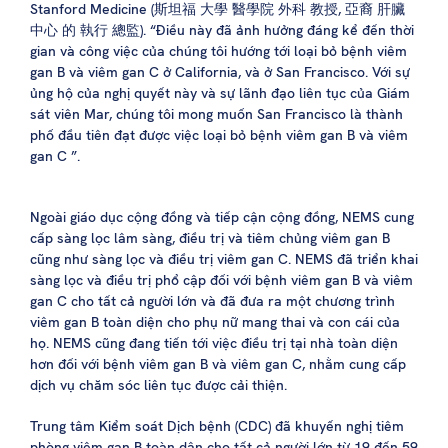
Stanford Medicine (斯坦福 大學 醫學院 外科 教授, 亞裔 肝臟
中心 的 執行 總監). “Điều này đã ảnh hưởng đáng kể đến thời
gian và công việc của chúng tôi hướng tới loại bỏ bệnh viêm
gan B và viêm gan C ở California, và ở San Francisco. Với sự
ủng hộ của nghị quyết này và sự lãnh đạo liên tục của Giám
sát viên Mar, chúng tôi mong muốn San Francisco là thành
phố đầu tiên đạt được việc loại bỏ bệnh viêm gan B và viêm
gan C ”.
Ngoài giáo dục cộng đồng và tiếp cận cộng đồng, NEMS cung
cấp sàng lọc lâm sàng, điều trị và tiêm chủng viêm gan B
cũng như sàng lọc và điều trị viêm gan C. NEMS đã triển khai
sàng lọc và điều trị phổ cập đối với bệnh viêm gan B và viêm
gan C cho tất cả người lớn và đã đưa ra một chương trình
viêm gan B toàn diện cho phụ nữ mang thai và con cái của
họ. NEMS cũng đang tiến tới việc điều trị tại nhà toàn diện
hơn đối với bệnh viêm gan B và viêm gan C, nhằm cung cấp
dịch vụ chăm sóc liên tục được cải thiện.
Trung tâm Kiểm soát Dịch bệnh (CDC) đã khuyến nghị tiêm
phòng viêm gan B toàn dân cho tất cả người lớn từ 19 đến 59