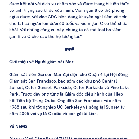
được kết nối với dịch vụ chăm sóc và được trang bị kiến thức
về tình trạng sức khỏe của mình. Viêm gan B có thể phòng
ngừa được, với việc CDC hiện đang khuyến nghị tiêm vắc-xin
cho tất cả người lớn dưới 60 tuổi, và viêm gan C có thể chữa
khỏi. Với những công cụ này, chúng ta có thể loại bỏ viêm
gan B và C cho các thế hệ tương lai.”
###
Giới thiệu về Người giám sát Mar
Giám sát viên Gordon Mar đại diện cho Quận 4 tại Hội đồng
Giám sát San Francisco, bao gồm các khu phố Central
Sunset, Outer Sunset, Parkside, Outer Parkside và Pine Lake
Park. Trước đây ông từng là Giám đốc điều hành của Hiệp
hội Tiến bộ Trung Quốc. Ông đến San Francisco vào năm
1988 sau khi tốt nghiệp UC Berkeley và sống tại Sunset từ
năm 2005 với vợ là Cecilia và con gái là Lian.
Về NEMS