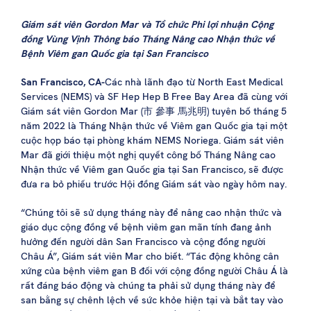
Giám sát viên Gordon Mar và Tổ chức Phi lợi nhuận Cộng
đồng Vùng Vịnh Thông báo Tháng Nâng cao Nhận thức về
Bệnh Viêm gan Quốc gia tại San Francisco
San Francisco, CA-
Các nhà lãnh đạo từ North East Medical
Services (NEMS) và SF Hep Hep B Free Bay Area đã cùng với
Giám sát viên Gordon Mar (市 參事 馬兆明) tuyên bố tháng 5
năm 2022 là Tháng Nhận thức về Viêm gan Quốc gia tại một
cuộc họp báo tại phòng khám NEMS Noriega. Giám sát viên
Mar đã giới thiệu một nghị quyết công bố Tháng Nâng cao
Nhận thức về Viêm gan Quốc gia tại San Francisco, sẽ được
đưa ra bỏ phiếu trước Hội đồng Giám sát vào ngày hôm nay.
“Chúng tôi sẽ sử dụng tháng này để nâng cao nhận thức và
giáo dục cộng đồng về bệnh viêm gan mãn tính đang ảnh
hưởng đến người dân San Francisco và cộng đồng người
Châu Á”, Giám sát viên Mar cho biết. “Tác động không cân
xứng của bệnh viêm gan B đối với cộng đồng người Châu Á là
rất đáng báo động và chúng ta phải sử dụng tháng này để
san bằng sự chênh lệch về sức khỏe hiện tại và bắt tay vào