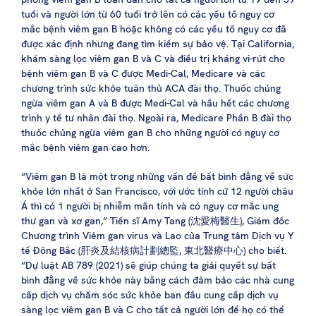
tuổi và người lớn từ 60 tuổi trở lên có các yếu tố nguy cơ
mắc bệnh viêm gan B hoặc không có các yếu tố nguy cơ đã
được xác định nhưng đang tìm kiếm sự bảo vệ. Tại California,
khám sàng lọc viêm gan B và C và điều trị kháng vi-rút cho
bệnh viêm gan B và C được Medi-Cal, Medicare và các
chương trình sức khỏe tuân thủ ACA đài thọ. Thuốc chủng
ngừa viêm gan A và B được Medi-Cal và hầu hết các chương
trình y tế tư nhân đài thọ. Ngoài ra, Medicare Phần B đài thọ
thuốc chủng ngừa viêm gan B cho những người có nguy cơ
mắc bệnh viêm gan cao hơn.
“Viêm gan B là một trong những vấn đề bất bình đẳng về sức
khỏe lớn nhất ở San Francisco, với ước tính cứ 12 người châu
Á thì có 1 người bị nhiễm mãn tính và có nguy cơ mắc ung
thư gan và xơ gan,” Tiến sĩ Amy Tang (沈愛梅醫生), Giám đốc
Chương trình Viêm gan virus và Lao của Trung tâm Dịch vụ Y
tế Đông Bắc (肝炎及結核病計劃總監, 東北醫療中心) cho biết.
“Dự luật AB 789 (2021) sẽ giúp chúng ta giải quyết sự bất
bình đẳng về sức khỏe này bằng cách đảm bảo các nhà cung
cấp dịch vụ chăm sóc sức khỏe ban đầu cung cấp dịch vụ
sàng lọc viêm gan B và C cho tất cả người lớn để họ có thể