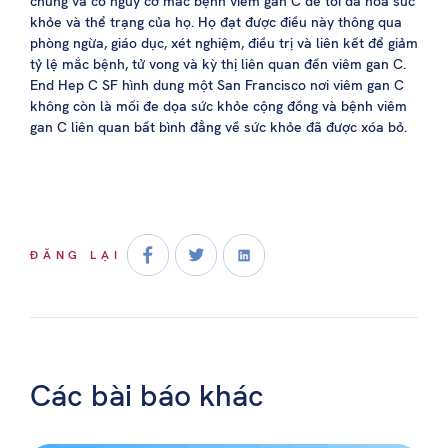
chung và có nguy cơ mắc bệnh viêm gan C để tối đa hóa sức
khỏe và thể trạng của họ. Họ đạt được điều này thông qua
phòng ngừa, giáo dục, xét nghiệm, điều trị và liên kết để giảm
tỷ lệ mắc bệnh, tử vong và kỳ thị liên quan đến viêm gan C.
End Hep C SF hình dung một San Francisco nơi viêm gan C
không còn là mối đe dọa sức khỏe cộng đồng và bệnh viêm
gan C liên quan bất bình đẳng về sức khỏe đã được xóa bỏ.
ĐĂNG LẠI
Các bài báo khác