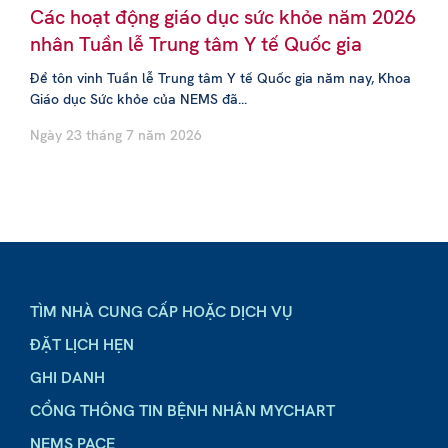
Các hoạt động giáo dục sức khỏe năm 2026
nhân Tuần lễ Trung tâm Y tế Quốc gia
Để tôn vinh Tuần lễ Trung tâm Y tế Quốc gia năm nay, Khoa
Giáo dục Sức khỏe của NEMS đã...
Ngày 23 tháng 7 năm 2026
TÌM NHÀ CUNG CẤP HOẶC DỊCH VỤ
ĐẶT LỊCH HẸN
GHI DANH
CỔNG THÔNG TIN BỆNH NHÂN MYCHART
NEMS PACE