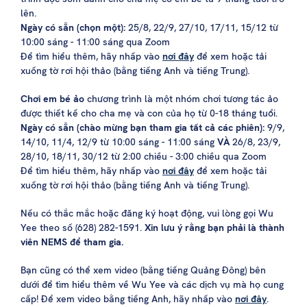
lên.
Ngày có sẵn (chọn một):
25/8, 22/9, 27/10, 17/11, 15/12 từ
10:00 sáng - 11:00 sáng qua Zoom
Để tìm hiểu thêm, hãy nhấp vào
nơi đây
để xem hoặc tải
xuống tờ rơi hội thảo (bằng tiếng Anh và tiếng Trung).
Chơi em bé ảo
chương trình là một nhóm chơi tương tác ảo
được thiết kế cho cha mẹ và con của họ từ 0-18 tháng tuổi.
Ngày có sẵn (chào mừng bạn tham gia tất cả các phiên):
9/9,
14/10, 11/4, 12/9 từ 10:00 sáng - 11:00 sáng
VÀ
26/8, 23/9,
28/10, 18/11, 30/12 từ 2:00 chiều - 3:00 chiều qua Zoom
Để tìm hiểu thêm, hãy nhấp vào
nơi đây
để xem hoặc tải
xuống tờ rơi hội thảo (bằng tiếng Anh và tiếng Trung).
Nếu có thắc mắc hoặc đăng ký hoạt động, vui lòng gọi Wu
Yee theo số (628) 282-1591.
Xin lưu ý rằng bạn phải là thành
viên NEMS để tham gia.
Bạn cũng có thể xem video (bằng tiếng Quảng Đông) bên
dưới để tìm hiểu thêm về Wu Yee và các dịch vụ mà họ cung
cấp! Để xem video bằng tiếng Anh, hãy nhấp vào
nơi đây
.