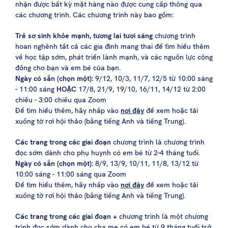
nhận được bất kỳ mặt hàng nào được cung cấp thông qua
các chương trình. Các chương trình này bao gồm:
Trẻ sơ sinh khỏe mạnh, tương lai tươi sáng
chương trình
hoan nghênh tất cả các gia đình mang thai để tìm hiểu thêm
về học tập sớm, phát triển lành mạnh, và các nguồn lực cộng
đồng cho bạn và em bé của bạn.
Ngày có sẵn (chọn một):
9/12, 10/3, 11/7, 12/5 từ 10:00 sáng
- 11:00 sáng
HOẶC
17/8, 21/9, 19/10, 16/11, 14/12 từ 2:00
chiều - 3:00 chiều qua Zoom
Để tìm hiểu thêm, hãy nhấp vào
nơi đây
để xem hoặc tải
xuống tờ rơi hội thảo (bằng tiếng Anh và tiếng Trung).
Các trang trong các giai đoạn
chương trình là chương trình
đọc sớm dành cho phụ huynh có em bé từ 2-4 tháng tuổi.
Ngày có sẵn (chọn một):
8/9, 13/9, 10/11, 11/8, 13/12 từ
10:00 sáng - 11:00 sáng qua Zoom
Để tìm hiểu thêm, hãy nhấp vào
nơi đây
để xem hoặc tải
xuống tờ rơi hội thảo (bằng tiếng Anh và tiếng Trung).
Các trang trong các giai đoạn +
chương trình là một chương
trình đọc sớm dành cho cha mẹ có em bé từ 9 tháng tuổi trở