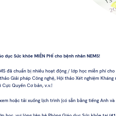
iáo dục Sức khỏe MIỄN PHÍ cho bệnh nhân NEMS!
S đã chuẩn bị nhiều hoạt động / lớp học miễn phí cho
 thảo Giải pháp Công nghệ, Hội thảo Xét nghiệm Kháng
 Cực Quyền Cơ bản, v.v.!
em hoặc tải xuống lịch trình (có sẵn bằng tiếng Anh và 
p học, vui lòng liên hệ Phòng Giáo dục Sức khỏe tại
(41