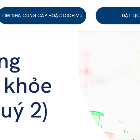
TÌM NHÀ CUNG CẤP HOẶC DỊCH VỤ
ĐẶT LỊ
ng
c khỏe
uý 2)