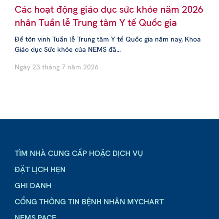
Các hoạt động giáo dục sức khỏe năm 2026
nhân Tuần lễ Trung tâm Y tế Quốc gia
Để tôn vinh Tuần lễ Trung tâm Y tế Quốc gia năm nay, Khoa
Giáo dục Sức khỏe của NEMS đã...
Ngày 23 tháng 7 năm 2026
TÌM NHÀ CUNG CẤP HOẶC DỊCH VỤ
ĐẶT LỊCH HẸN
GHI DANH
CỔNG THÔNG TIN BỆNH NHÂN MYCHART
NEMS PACE