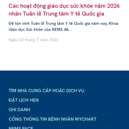
Các hoạt động giáo dục sức khỏe năm 2026
nhân Tuần lễ Trung tâm Y tế Quốc gia
Để tôn vinh Tuần lễ Trung tâm Y tế Quốc gia năm nay, Khoa
Giáo dục Sức khỏe của NEMS đã...
Ngày 23 tháng 7 năm 2026
TÌM NHÀ CUNG CẤP HOẶC DỊCH VỤ
ĐẶT LỊCH HẸN
GHI DANH
CỔNG THÔNG TIN BỆNH NHÂN MYCHART
NEMS PACE