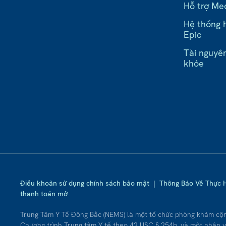
Hỗ trợ Me
Hệ thống h
Epic
Tài nguyê
khỏe
Điều khoản sử dụng chính sách bảo mật
|
Thông Báo Về Thực 
thanh toán mở
Trung Tâm Y Tế Đông Bắc (NEMS) là một tổ chức phòng khám cộ
Chương trình Trung tâm Y tế theo 42 USC § 254b, và một nhân v