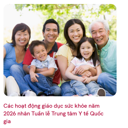
Các hoạt động giáo dục sức khỏe năm
2026 nhân Tuần lễ Trung tâm Y tế Quốc
gia