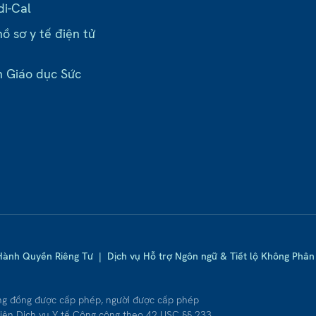
di-Cal
ồ sơ y tế điện tử
n Giáo dục Sức
Hành Quyền Riêng Tư
|
Dịch vụ Hỗ trợ Ngôn ngữ & Tiết lộ Không Phân 
ng đồng được cấp phép, người được cấp phép
iên Dịch vụ Y tế Công cộng theo 42 USC §§ 233