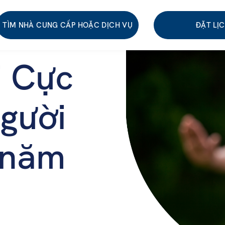
TÌM NHÀ CUNG CẤP HOẶC DỊCH VỤ
ĐẶT LỊ
i Cực
gười
 năm