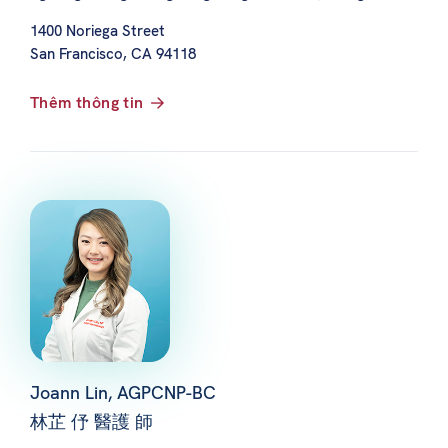
1400 Noriega Street
San Francisco, CA 94118
Thêm thông tin
Joann Lin, AGPCNP-BC
林芷 伃 醫護 師