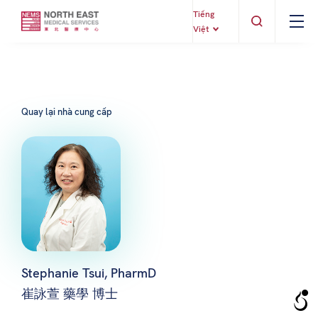
Tiếng
Việt
Quay lại nhà cung cấp
Stephanie Tsui, PharmD
崔詠萱 藥學 博士