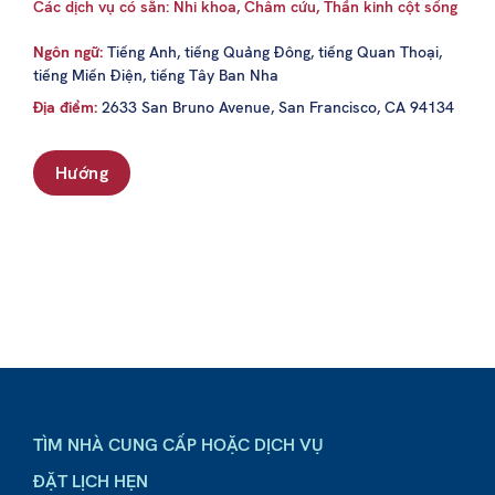
Các dịch vụ có sẵn: Nhi khoa, Châm cứu, Thần kinh cột sống
Ngôn ngữ:
Tiếng Anh, tiếng Quảng Đông, tiếng Quan Thoại,
tiếng Miến Điện, tiếng Tây Ban Nha
Địa điểm:
2633 San Bruno Avenue, San Francisco, CA 94134
Hướng
TÌM NHÀ CUNG CẤP HOẶC DỊCH VỤ
ĐẶT LỊCH HẸN