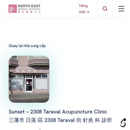
Tiếng
Việt
Quay lại nhà cung cấp
Sunset – 2308 Taraval Acupuncture Clinic
三藩市 日落 區 2308 Taraval 街 針灸 科 診所