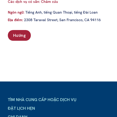
Các dịch vụ có sẵn: Châm cứu
Ngôn ngữ:
Tiếng Anh, tiếng Quan Thoại, tiếng Đài Loan
Địa điểm:
2308 Taraval Street, San Francisco, CA 94116
Hướng
TÌM NHÀ CUNG CẤP HOẶC DỊCH VỤ
ĐẶT LỊCH HẸN
GHI DANH