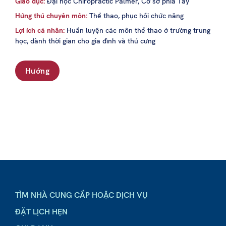
Giáo dục:
Đại học Chiropractic Palmer, Cơ sở phía Tây
Hứng thú chuyên môn:
Thể thao, phục hồi chức năng
Lợi ích cá nhân:
Huấn luyện các môn thể thao ở trường trung
học, dành thời gian cho gia đình và thú cưng
Hướng
TÌM NHÀ CUNG CẤP HOẶC DỊCH VỤ
ĐẶT LỊCH HẸN