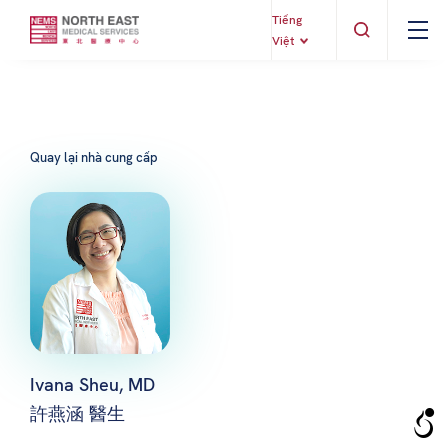
Tiếng
Việt
Quay lại nhà cung cấp
Ivana Sheu, MD
許燕涵 醫生