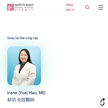
Tiếng
Việt
Quay lại nhà cung cấp
Irene (Yue) Hao, MD
郝玥 住院醫師