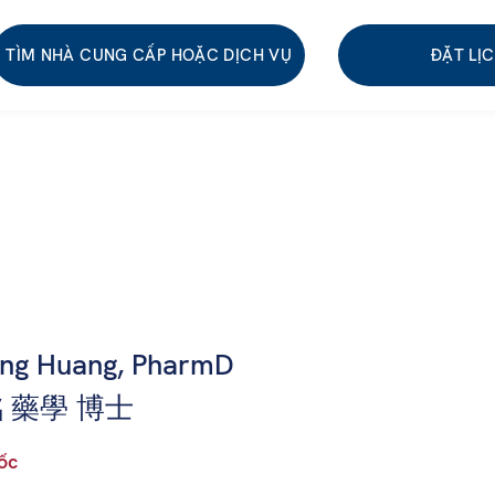
TÌM NHÀ CUNG CẤP HOẶC DỊCH VỤ
ĐẶT LỊ
ng Huang, PharmD
 藥學 博士
ốc