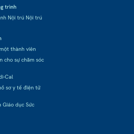
g trình
nh Nội trú Nội trú
n
 một thành viên
n cho sự chăm sóc
di-Cal
ồ sơ y tế điện tử
n Giáo dục Sức