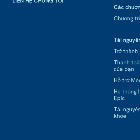
LIÊN HỆ CHÚNG TÔI
Các chươn
Chương trì
Tài nguyê
Trở thành
Thanh toá
của bạn
Hỗ trợ Me
Hệ thống h
Epic
Tài nguyê
khỏe