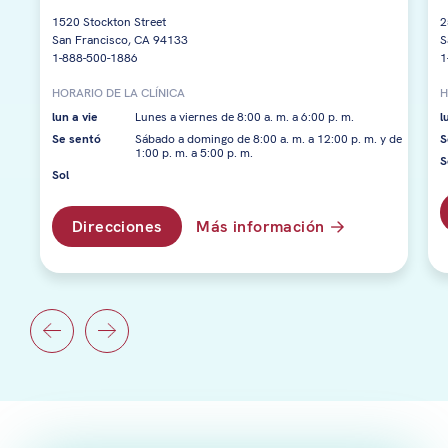
1520 Stockton Street
2
San Francisco, CA 94133
S
1-888-500-1886
1
HORARIO DE LA CLÍNICA
H
lun a vie
Lunes a viernes de 8:00 a. m. a 6:00 p. m.
l
Se sentó
Sábado a domingo de 8:00 a. m. a 12:00 p. m. y de
S
1:00 p. m. a 5:00 p. m.
S
Sol
Direcciones
Más información