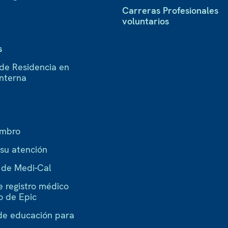
Carreras Profesionales
voluntarios
s
de Residencia en
Interna
embro
 su atención
a de Medi-Cal
e registro médico
o de Epic
de educación para