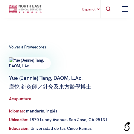
Español
Volver a Proveedores
Yue (Jennie) Tang, DAOM, L.Ac.
唐悅 針灸師／針灸及東方醫學博士
Acupuntura
Idiomas:
mandarín, inglés
Ubicación:
1870 Lundy Avenue, San Jose, CA 95131
Educación:
Universidad de las Cinco Ramas