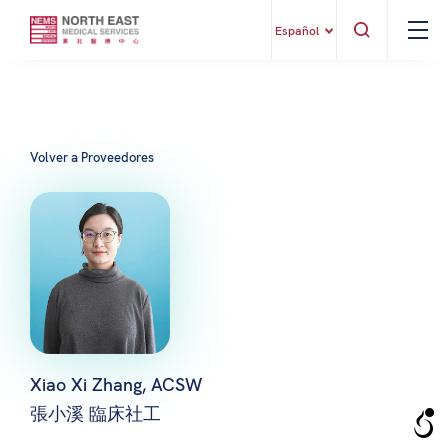
Español
Volver a Proveedores
Xiao Xi Zhang, ACSW
張小溪 臨床社工