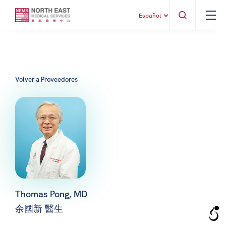
Español
Volver a Proveedores
Thomas Pong, MD
余國新 醫生