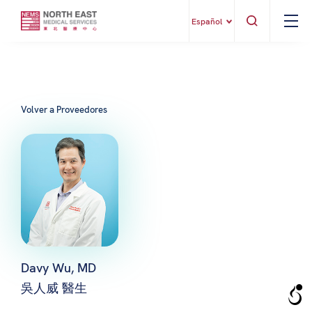
Español
Volver a Proveedores
Davy Wu, MD
吳人威 醫生