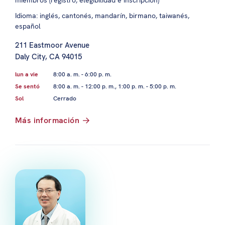
Idioma: inglés, cantonés, mandarín, birmano, taiwanés,
español
211 Eastmoor Avenue
Daly City, CA 94015
lun a vie
8:00 a. m. - 6:00 p. m.
Se sentó
8:00 a. m. - 12:00 p. m., 1:00 p. m. - 5:00 p. m.
Sol
Cerrado
Más información