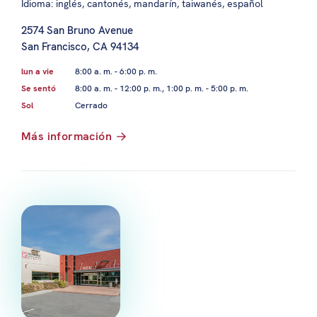
Idioma: inglés, cantonés, mandarín, taiwanés, español
2574 San Bruno Avenue
San Francisco, CA 94134
lun a vie
8:00 a. m. - 6:00 p. m.
Se sentó
8:00 a. m. - 12:00 p. m., 1:00 p. m. - 5:00 p. m.
Sol
Cerrado
Más información