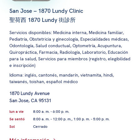
San Jose – 1870 Lundy Clinic
聖荷西 1870 Lundy 街診所
Servicios disponibles: Medicina interna, Medicina familiar,
Pediatría, Obstetricia y ginecología, Especialidades médicas,
Odontología, Salud conductual, Optometría, Acupuntura,
Quiropráctica, Farmacia, Radiología, Laboratorio, Educación
para la salud, Servicios para miembros (registro, elegibilidad
e inscripción)
Idioma: inglés, cantonés, mandarín, vietnamita, hindi,
taiwanés, toishan, español médico
1870 Lundy Avenue
San Jose, CA 95131
lun a vie
8:00 a. m. - 6:00 p. m.
Se sentó
8:00 a. m. - 12:00 p. m., 1:00 p. m. - 5:00 p. m.
Sol
Cerrado