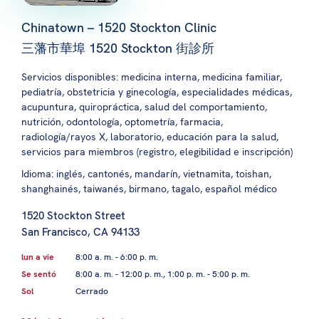
Chinatown – 1520 Stockton Clinic
三藩市華埠 1520 Stockton 街診所
Servicios disponibles: medicina interna, medicina familiar,
pediatría, obstetricia y ginecología, especialidades médicas,
acupuntura, quiropráctica, salud del comportamiento,
nutrición, odontología, optometría, farmacia,
radiología/rayos X, laboratorio, educación para la salud,
servicios para miembros (registro, elegibilidad e inscripción)
Idioma: inglés, cantonés, mandarín, vietnamita, toishan,
shanghainés, taiwanés, birmano, tagalo, español médico
1520 Stockton Street
San Francisco, CA 94133
lun a vie
8:00 a. m. - 6:00 p. m.
Se sentó
8:00 a. m. - 12:00 p. m., 1:00 p. m. - 5:00 p. m.
Sol
Cerrado