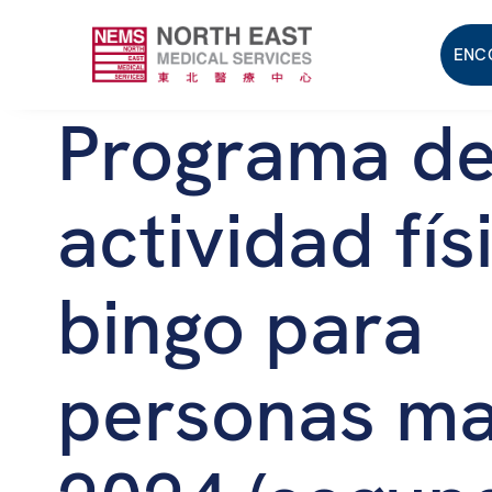
ENC
Programa d
actividad fís
bingo para
personas m