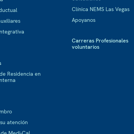
Clínica NEMS Las Vegas
ductual
Apoyanos
uxiliares
ntegrativa
Carreras Profesionales
voluntarios
s
de Residencia en
Interna
embro
 su atención
a de Medi-Cal