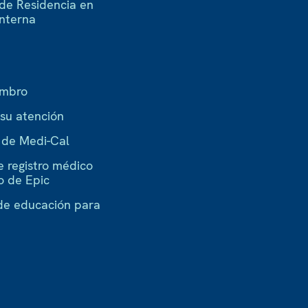
de Residencia en
Interna
embro
 su atención
a de Medi-Cal
e registro médico
o de Epic
de educación para