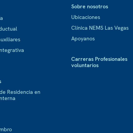
Sobre nosotros
Ubicaciones
ía
Clínica NEMS Las Vegas
ductual
Apoyanos
uxiliares
ntegrativa
Carreras Profesionales
voluntarios
s
de Residencia en
Interna
embro