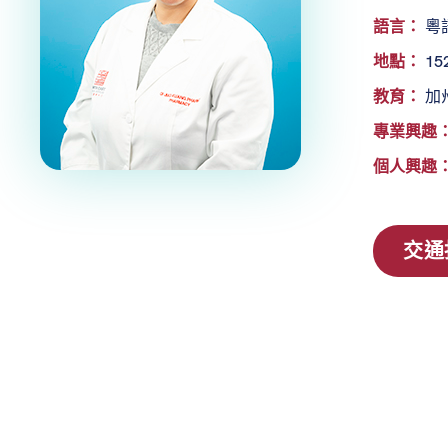
語言：
粵
地點：
152
教育：
加州
專業興趣
個人興趣
交通