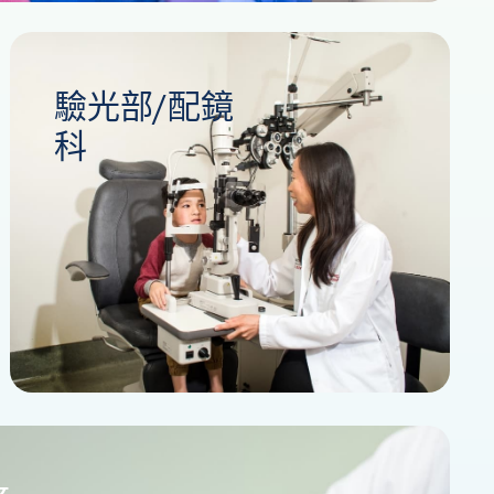
驗光部/配鏡
科