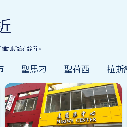
近
斯維加斯設有診所。
市
聖馬刁
聖荷西
拉斯