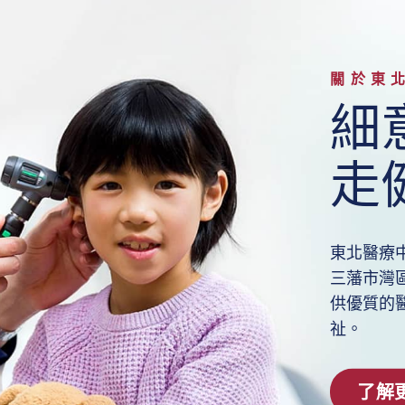
關於東
細
走
東北醫療中心 
三藩市灣
供優質的
祉。
了解