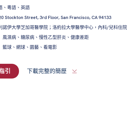
語、粵語、英語
0 Stockton Street, 3rd Floor, San Francisco, CA 94133
利諾伊大學芝加哥醫學院；洛約拉大學醫學中心，內科/兒科住
：
風濕病、糖尿病、慢性乙型肝炎、健康差距
：
籃球、網球、園藝、看電影
指引
下載完整的簡歷