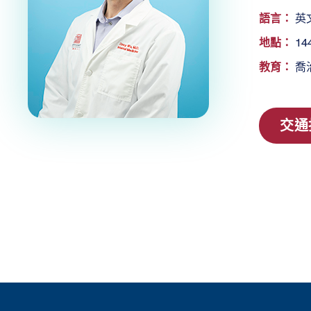
語言：
英
地點：
14
教育：
喬
交通