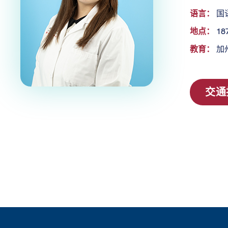
语言：
国
地点：
18
教育：
加州
交通