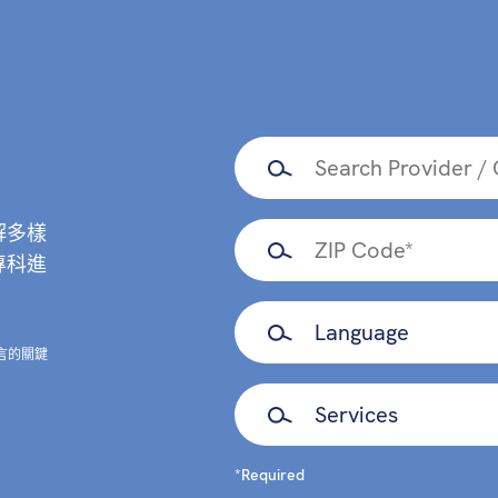
解多樣
專科進
言的關鍵
*Required