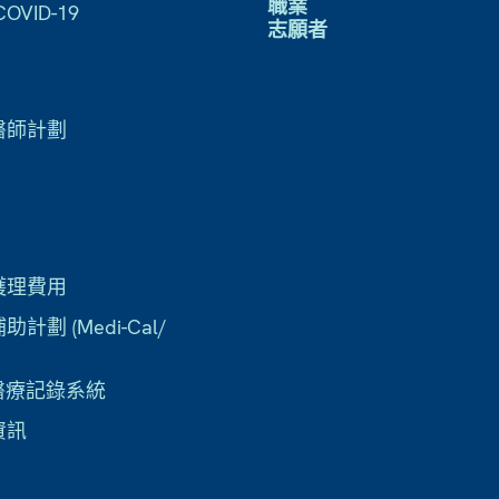
職業
VID-19
志願者
醫師計劃
護理費用
計劃 (Medi-Cal/
子醫療記錄系統
資訊