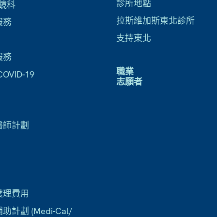
診所地點
鏡科
拉斯維加斯東北診所
服務
支持東北
服務
職業
VID-19
志願者
醫師計劃
護理費用
計劃 (Medi-Cal/