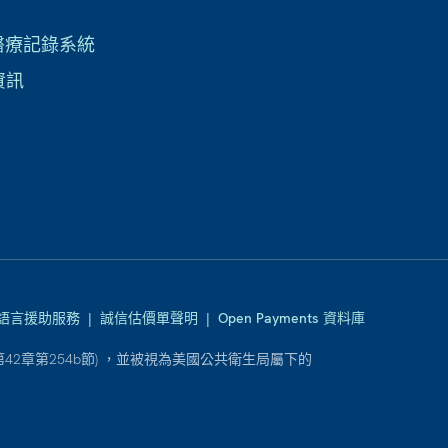
子醫療記錄系統
資訊
語言援助服務
|
誠信估價單聲明
|
Open Payments 資料庫
2章第254b節) ，並被視為美國公共衛生局屬下的