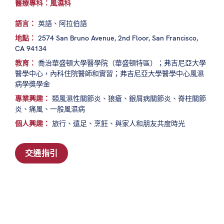
醫療專科：風濕科
語言：
英語、阿拉伯語
地點：
2574 San Bruno Avenue, 2nd Floor, San Francisco,
CA 94134
教育：
喬治華盛頓大學醫學院（華盛頓特區）；弗吉尼亞大學
醫學中心，內科住院醫師和實習；弗吉尼亞大學醫學中心風濕
病學獎學金
專業興趣：
類風濕性關節炎、狼瘡、銀屑病關節炎、脊柱關節
炎、痛風、一般風濕病
個人興趣：
旅行、遠足、烹飪、與家人和朋友共度時光
交通指引