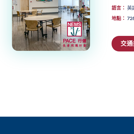
語言：
英
地點：
728
交通