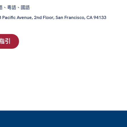
語、粵語、國語
 Pacific Avenue, 2nd Floor, San Francisco, CA 94133
指引