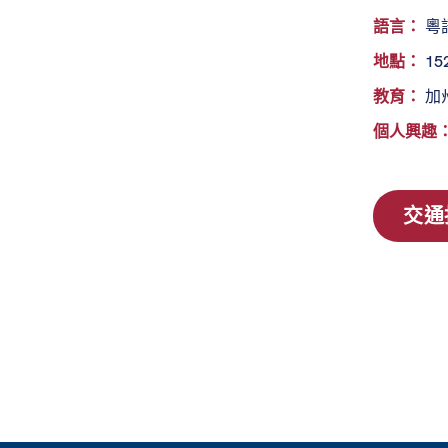
語言：
粵
地點：
152
教育：
加
個人興趣
交通