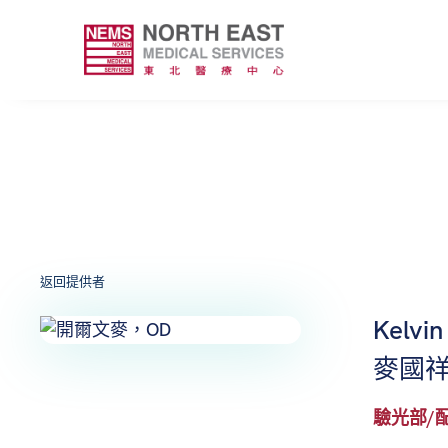
返回提供者
Kelvi
麥國祥
驗光部/