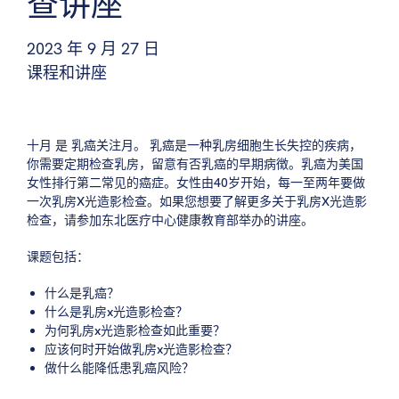
查讲座
2023 年 9 月 27 日
课程和讲座
十月
是
乳癌关注月。
乳癌是一种乳房细胞生长失控的疾病，
你需要定期检查乳房，留意有否乳癌的早期病徴。乳癌为美国
女性排行第二常见的癌症。女性由40岁开始，每一至两年要做
一次乳房X光造影检查。如果您想要了解更多关于乳房X光造影
检查，请参加东北医疗中心健康教育部举办的讲座。
课题包括：
什么是乳癌？
什么是乳房x光造影检查？
为何乳房x光造影检查如此重要？
应该何时开始做乳房x光造影检查？
做什么能降低患乳癌风险？