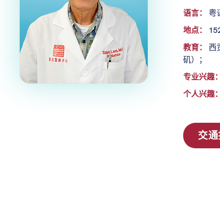
语言：
粤
地点：
152
教育：
西
矶）；
专业兴趣
个人兴趣
交通