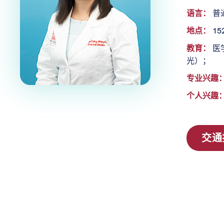
语言：
普
地点：
152
教育：
医
光）；
专业兴趣
个人兴趣
交通