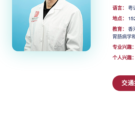
语言：
粤
地点：
152
教育：
香港
胃肠病学
专业兴趣
个人兴趣
交通