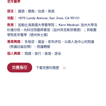
老年醫學
語言：
國語、閩南／台語、英語
地點：
1870 Lundy Avenue, San Jose, CA 95131
教育：
加勒比海美國大學醫學院； Kern Medical- 加州大學洛
杉磯分校，內科住院醫師實習（加州貝克斯菲爾德）；貝勒醫
學院老年醫學（德州休士頓）
專業興趣：
失智症、譫妄、老年評估、以病人為中心的照護
（照護討論目標）、照護轉變
個人興趣：
閱讀、旅行、瑜珈、游泳
交通指引
下載完整的簡歷