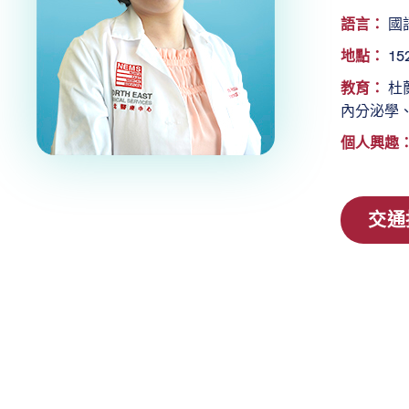
語言：
國
地點：
152
教育：
杜
內分泌學
個人興趣
交通